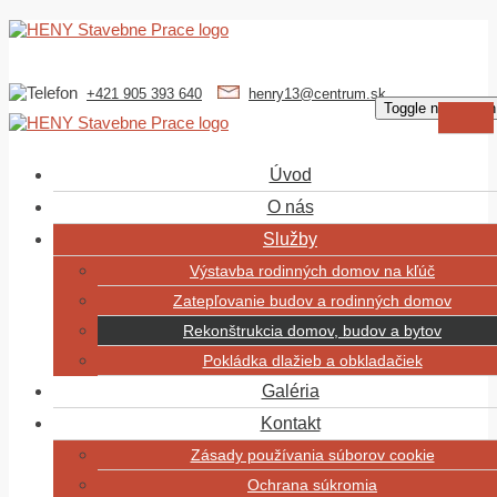
+421 905 393 640
henry13@centrum.sk
Toggle navigation
Úvod
O nás
Služby
Výstavba rodinných domov na kľúč
Zatepľovanie budov a rodinných domov
Rekonštrukcia domov, budov a bytov
Pokládka dlažieb a obkladačiek
Galéria
Kontakt
Zásady používania súborov cookie
Ochrana súkromia