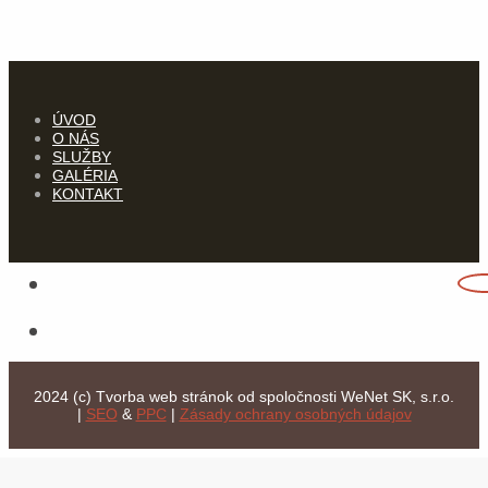
ÚVOD
O NÁS
SLUŽBY
GALÉRIA
KONTAKT
2024 (c) Tvorba web stránok od spoločnosti WeNet SK, s.r.o.
|
SEO
&
PPC
|
Zásady ochrany osobných údajov